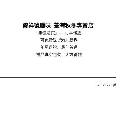
錦祥號臘味--荃灣秋冬專賣店
『集體購買』--- 可享優惠
可免費送貨港九新界
年尾送禮、最佳首選
禮品真空包裝、大方得體
kamcheungh