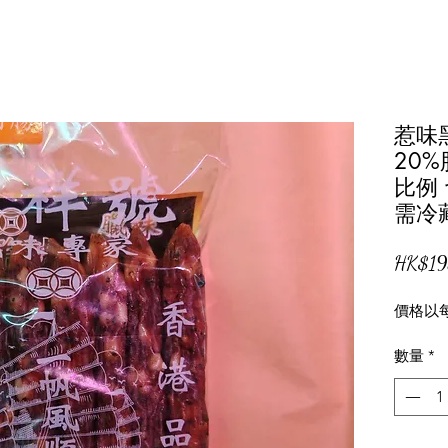
惹味
20
比例 
需冷
HK$19
價格以
數量
*