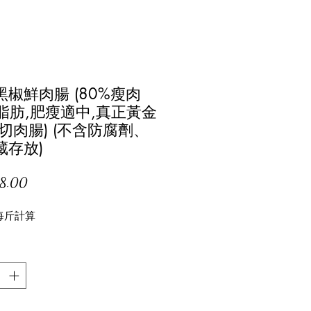
黑椒鮮肉腸 (80%瘦肉
%脂肪,肥瘦適中,真正黃金
切肉腸) (不含防腐劑、
藏存放)
價
8.00
格
每斤計算